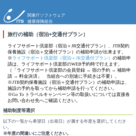
関東ITソフトウェア
健康保険組合
旅行の補助（宿泊+交通付プラン）
ライフサポート倶楽部（宿泊＋JR
交通付プラン）、
JTB契約
保養施設（宿泊＋交通付プラン）の補助申請が出来ます。
※
ライフサポート倶楽部（宿泊＋JR交通付プラン）
の補助申
請は、ライフサポート倶楽部の
WEB予約時で行えます。
（「ライフサポート倶楽部の会員登録 → 宿の予約 → 補助申
請 → 料金決済」 当組合への別途に手続きは不要）。
※JTB契約保養施設（宿泊＋交通付プラン）の補助申請は、
施設の予約を取ってから補助申請を行ってください。
※Go To トラベルキャンペーン等の取扱いについては直接各
お問い合わせ先へご確認ください。
補助制度等選択
以下の一覧から希望日（出発日）が属する年度を選択してくださ
い。
※年度の間違いにご注意ください。